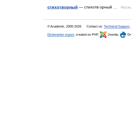
стихотворный
— стихотв орный …
Русск
© Academic, 2000-2026
Contact us:
Technical Support
,
Dictionaries export
, created on PHP,
Joomla,
Dr