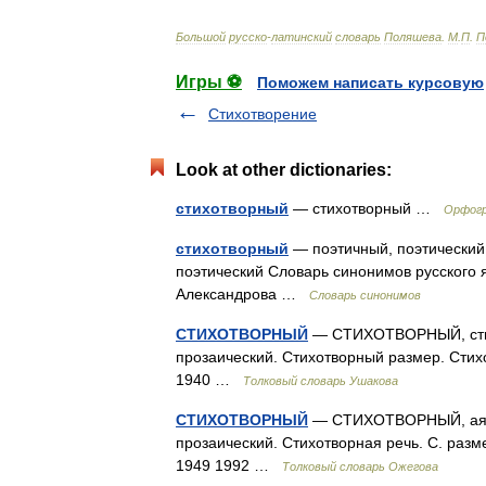
Большой
русско
-
латинский
словарь
Поляшева
.
М
.
П
.
П
Игры ⚽
Поможем написать курсовую
Стихотворение
Look at other dictionaries:
стихотворный
— стихотворный …
Орфогр
стихотворный
— поэтичный, поэтический,
поэтический Словарь синонимов русского яз
Александрова …
Словарь синонимов
СТИХОТВОРНЫЙ
— СТИХОТВОРНЫЙ, стихо
прозаический. Стихотворный размер. Стихо
1940 …
Толковый словарь Ушакова
СТИХОТВОРНЫЙ
— СТИХОТВОРНЫЙ, ая, о
прозаический. Стихотворная речь. С. разм
1949 1992 …
Толковый словарь Ожегова