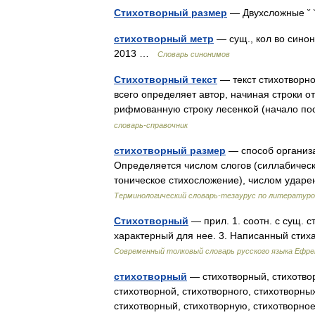
Стихотворный размер
— Двухсложные ˘ 
стихотворный метр
— сущ., кол во синон
2013 …
Словарь синонимов
Стихотворный текст
— текст стихотворн
всего определяет автор, начиная строки от 
рифмованную строку лесенкой (начало п
словарь-справочник
стихотворный размер
— способ организа
Определяется числом слогов (силлабическ
тоническое стихосложение), числом ударе
Терминологический словарь-тезаурус по литератур
Стихотворный
— прил. 1. соотн. с сущ. с
характерный для нее. 3. Написанный сти
Современный толковый словарь русского языка Ефр
стихотворный
— стихотворный, стихотвор
стихотворной, стихотворного, стихотворны
стихотворный, стихотворную, стихотворн