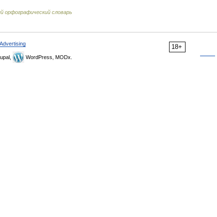
ий орфографический словарь
Advertising
18+
upal,
WordPress, MODx.