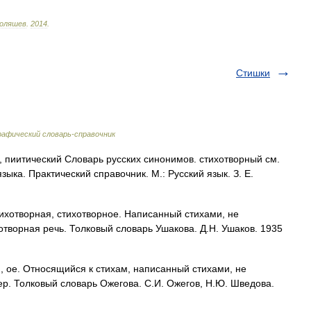
оляшев
.
2014
.
Стишки
афический словарь-справочник
 пиитический Словарь русских синонимов. стихотворный см.
ыка. Практический справочник. М.: Русский язык. З. Е.
творная, стихотворное. Написанный стихами, не
творная речь. Толковый словарь Ушакова. Д.Н. Ушаков. 1935
е. Относящийся к стихам, написанный стихами, не
ер. Толковый словарь Ожегова. С.И. Ожегов, Н.Ю. Шведова.