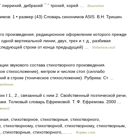
˘ пиррихий, дибрахий ¯ ˘ трохей, хорей …
Википедия
имов: 1 • размер (43) Словарь синонимов ASIS. В.Н. Тришин.
ого произведения, редакционное оформление которого прежде
одной вертикальной линии, двух, трех и т. д., разбивая
оследующей строки от конца предыдущей) …
Издательский
ции звукового состава стихотворного произведения.
ое стихосложение), метром и числом стоп (силлабо
ний в строке (тоническое стихосложение). Рубрика: Ст …
оведению
тих I 1., 2., связанный с ним 2. Свойственный поэтической речи,
хами. Толковый словарь Ефремовой. Т. Ф. Ефремова. 2000 …
емовой
ная, стихотворное, стихотворные, стихотворного,
х, стихотворному, стихотворной, стихотворному, стихотворным,
ое, стихотворные, стихотворного,… …
Формы слов