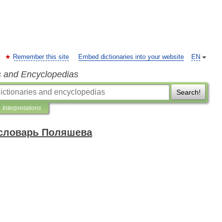
Remember this site
Embed dictionaries into your website
EN
s and Encyclopedias
Search!
Interpretations
 словарь Поляшева