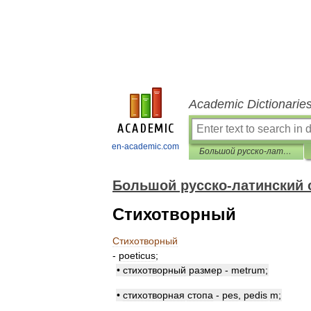
Academic Dictionarie
en-academic.com
Большой русско-латинский словарь Поляшева
Большой русско-латинский
Стихотворный
Стихотворный
-
poeticus
;
•
стихотворный
размер
-
metrum
;
•
стихотворная
стопа
-
pes
,
pedis
m
;